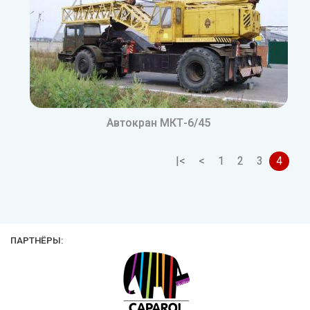
Автокран МКТ-6/45
|<
<
1
2
3
4
ПАРТНЁРЫ: