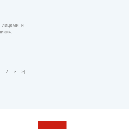
и лицами и
ики».
7
>
>|