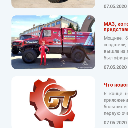
07.05.2020
МАЗ, кото
представ
Мощнее, б
создатели,
вышла из э
был офици
07.05.2020
Что ново
В конце н
приложения
больших и 
первую оче
07.05.2020