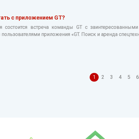
тать с приложением GT?
я состоится встреча команды GT с заинтересованным
пользователями приложения «GT. Поиск и аренда спецтехн
1
2
3
4
5
6