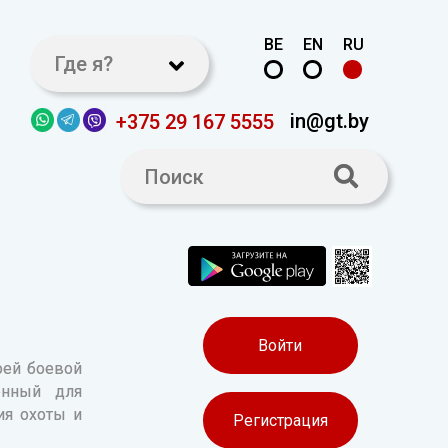
BE
EN
RU
Где я?
in@gt.by
+375 29 167 5555
Войти
оей боевой
енный для
ия охоты и
Регистрация