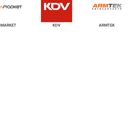
LMARKET
KDV
ARMTEK