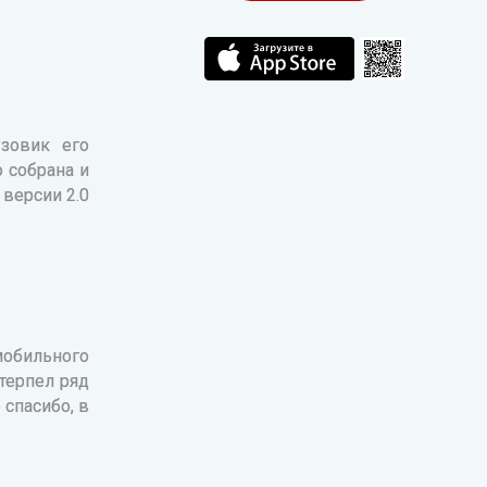
зовик его
 собрана и
 версии 2.0
обильного
терпел ряд
 спасибо, в