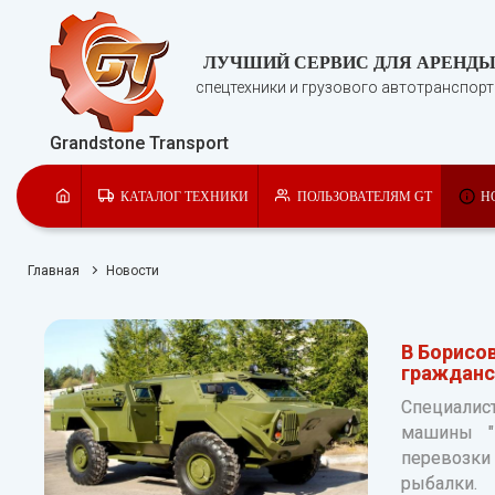
ЛУЧШИЙ СЕРВИС ДЛЯ АРЕНД
спецтехники и грузового автотранспор
Grandstone Transport
КАТАЛОГ ТЕХНИКИ
ПОЛЬЗОВАТЕЛЯМ GT
Н
Главная
Новости
В Борисо
гражданс
Специалис
машины "К
перевозки
рыбалки.