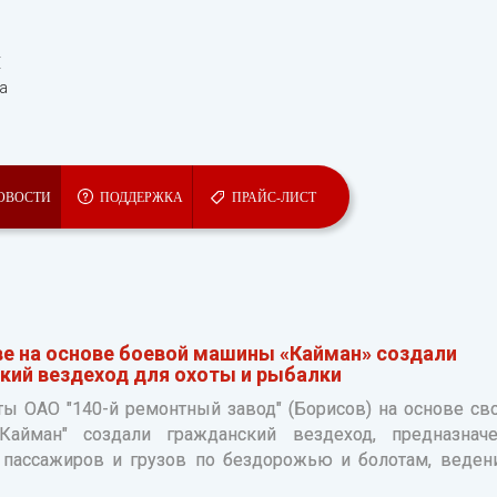
Ы
та
ОВОСТИ
ПОДДЕРЖКА
ПРАЙС-ЛИСТ
ве на основе боевой машины «Кайман» создали
кий вездеход для охоты и рыбалки
ты ОАО "140-й ремонтный завод" (Борисов) на основе св
айман" создали гражданский вездеход, предназнач
 пассажиров и грузов по бездорожью и болотам, веден