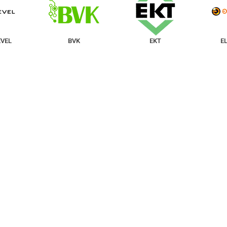
VEL
BVK
EKT
E