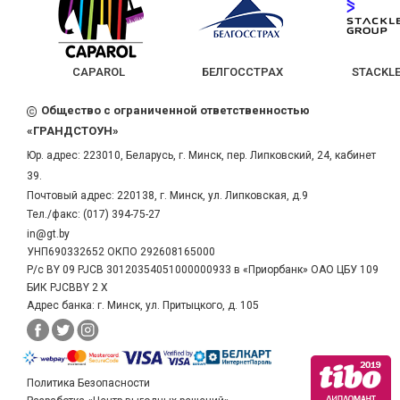
CAPAROL
БЕЛГОССТРАХ
STACKLE
Общество с ограниченной ответственностью
«ГРАНДСТОУН»
Юр. адрес:
223010
,
Беларусь
, г.
Минск
,
пер. Липковский, 24, кабинет
39.
Почтовый адрес: 220138, г. Минск, ул. Липковская, д.9
Тел./факс:
(017) 394-75-27
in@gt.by
УНП690332652 ОКПО 292608165000
Р/с BY 09 PJCB 30120354051000000933 в «Приорбанк» ОАО ЦБУ 109
БИК PJCBBY 2 X
Адрес банка: г. Минск, ул. Притыцкого, д. 105
Политика Безопасности