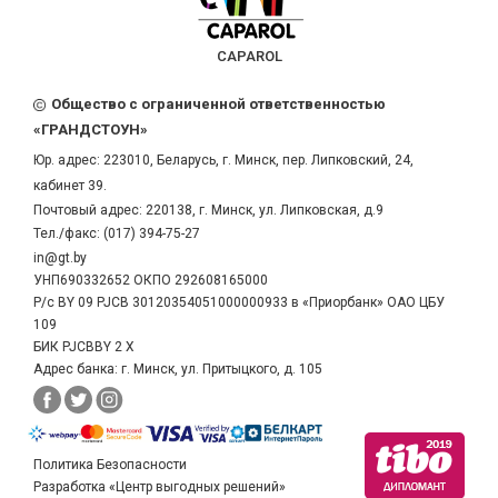
CAPAROL
Общество с ограниченной ответственностью
«ГРАНДСТОУН»
Юр. адрес:
223010
,
Беларусь
, г.
Минск
,
пер. Липковский, 24,
кабинет 39.
Почтовый адрес: 220138, г. Минск, ул. Липковская, д.9
Тел./факс:
(017) 394-75-27
in@gt.by
УНП690332652 ОКПО 292608165000
Р/с BY 09 PJCB 30120354051000000933 в «Приорбанк» ОАО ЦБУ
109
БИК PJCBBY 2 X
Адрес банка: г. Минск, ул. Притыцкого, д. 105
Политика Безопасности
Разработка «Центр выгодных решений»