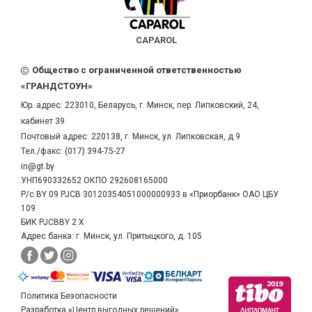
CAPAROL
Общество с ограниченной ответственностью
«ГРАНДСТОУН»
Юр. адрес:
223010
,
Беларусь
, г.
Минск
,
пер. Липковский, 24,
кабинет 39.
Почтовый адрес: 220138, г. Минск, ул. Липковская, д.9
Тел./факс:
(017) 394-75-27
in@gt.by
УНП690332652 ОКПО 292608165000
Р/с BY 09 PJCB 30120354051000000933 в «Приорбанк» ОАО ЦБУ
109
БИК PJCBBY 2 X
Адрес банка: г. Минск, ул. Притыцкого, д. 105
Политика Безопасности
Разработка «Центр выгодных решений»