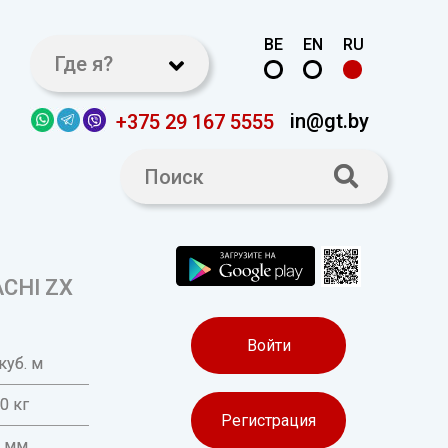
BE
EN
RU
Где я?
in@gt.by
+375 29 167 5555
ACHI ZX
Войти
куб. м
0 кг
Регистрация
0 мм