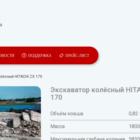
Ы
та
ОВОСТИ
ПОДДЕРЖКА
ПРАЙС-ЛИСТ
олёсный HITACHI ZX 170
Экскаватор колёсный HIT
170
Объём ковша
0,82 
Масса
1800
Максимальная глубина копания
583