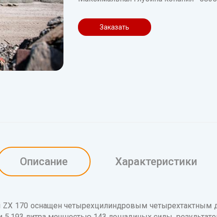
Заказать
Описание
Характеристики
hi ZX 170 оснащен четырехцилиндровым четырехтактным 
м 5,193 литра мощностью 143 лошадиных силы, результато