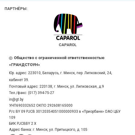
ПАРТНЁРЫ:
CAPAROL
Общество с ограниченной ответственностью
«ГРАНДСТОУН»
Юр. адрес:
223010
,
Беларусь
, г.
Минск
,
пер. Липковский, 24,
кабинет 39.
Почтовый адрес: 220138, г. Минск, ул. Липковская, д.9
Тел./факс:
(017) 394-75-27
in@gt.by
УНП690332652 ОКПО 292608165000
Р/с BY 09 PJCB 30120354051000000933 в «Приорбанк» ОАО ЦБУ
109
БИК PJCBBY 2 X
Адрес банка: г. Минск, ул. Притыцкого, д. 105