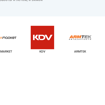
LMARKET
KDV
ARMTEK