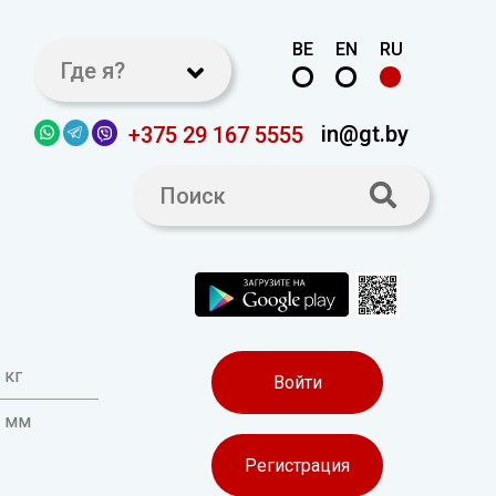
BE
EN
RU
Где я?
in@gt.by
+375 29 167 5555
 кг
Войти
0 мм
Регистрация