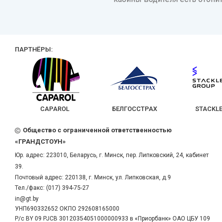
ПАРТНЁРЫ:
CAPAROL
БЕЛГОССТРАХ
STACKLE
Общество с ограниченной ответственностью
«ГРАНДСТОУН»
Юр. адрес:
223010
,
Беларусь
, г.
Минск
,
пер. Липковский, 24, кабинет
39.
Почтовый адрес: 220138, г. Минск, ул. Липковская, д.9
Тел./факс:
(017) 394-75-27
in@gt.by
УНП690332652 ОКПО 292608165000
Р/с BY 09 PJCB 30120354051000000933 в «Приорбанк» ОАО ЦБУ 109