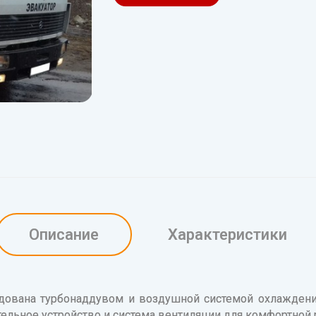
Описание
Характеристики
дована турбонаддувом и воздушной системой охлаждения
тельное устройство и система вентиляции для комфортной 