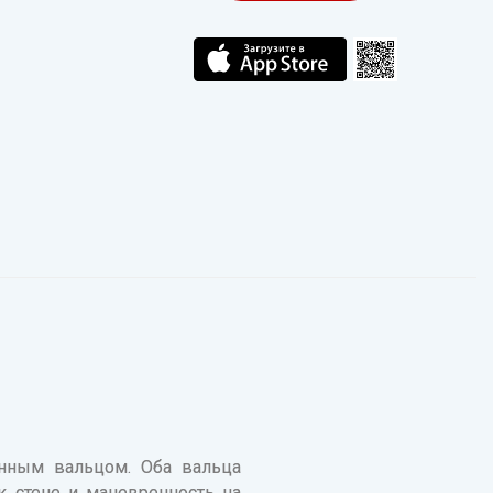
нным вальцом. Оба вальца
 стене и маневренность на