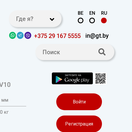
BE
EN
RU
Где я?
in@gt.by
+375 29 167 5555
V10
0 мм
Войти
0 кг
Регистрация