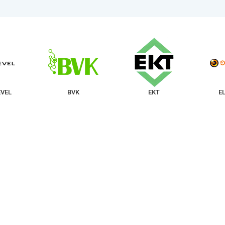
VEL
BVK
EKT
E