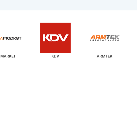
LMARKET
KDV
ARMTEK