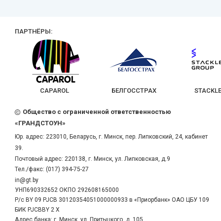
ПАРТНЁРЫ:
CAPAROL
БЕЛГОССТРАХ
STACKLE
Общество с ограниченной ответственностью
«ГРАНДСТОУН»
Юр. адрес:
223010
,
Беларусь
, г.
Минск
,
пер. Липковский, 24, кабинет
39.
Почтовый адрес: 220138, г. Минск, ул. Липковская, д.9
Тел./факс:
(017) 394-75-27
in@gt.by
УНП690332652 ОКПО 292608165000
Р/с BY 09 PJCB 30120354051000000933 в «Приорбанк» ОАО ЦБУ 109
БИК PJCBBY 2 X
Адрес банка: г. Минск, ул. Притыцкого, д. 105