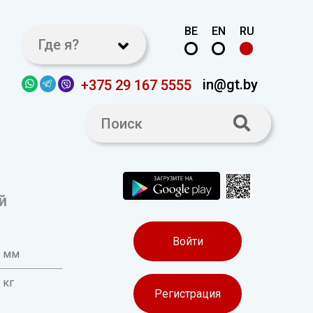
BE
EN
RU
Где я?
in@gt.by
+375 29 167 5555
й
Войти
0 мм
 кг
Регистрация