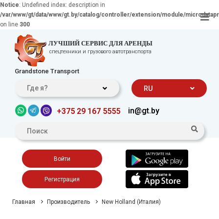
Notice
: Undefined index: description in
/var/www/gt/data/www/gt.by/catalog/controller/extension/module/microdatap
on line
300
ЛУЧШИЙ СЕРВИС ДЛЯ АРЕНДЫ
спецтехники и грузового автотранспорта
Grandstone Transport
Где я?
RU
in@gt.by
+375 29 167 5555
Войти
Регистрация
Главная
Производитель
New Holland (Италия)