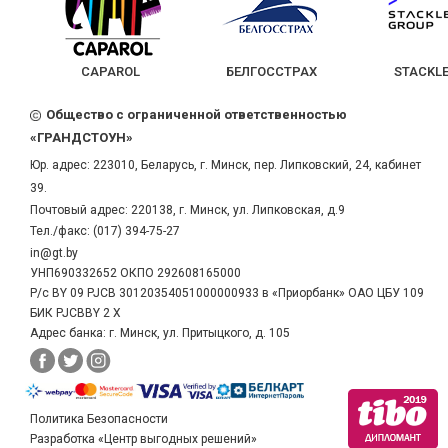
CAPAROL
БЕЛГОССТРАХ
STACKLE
Общество с ограниченной ответственностью
«ГРАНДСТОУН»
Юр. адрес:
223010
,
Беларусь
, г.
Минск
,
пер. Липковский, 24, кабинет
39.
Почтовый адрес: 220138, г. Минск, ул. Липковская, д.9
Тел./факс:
(017) 394-75-27
in@gt.by
УНП690332652 ОКПО 292608165000
Р/с BY 09 PJCB 30120354051000000933 в «Приорбанк» ОАО ЦБУ 109
БИК PJCBBY 2 X
Адрес банка: г. Минск, ул. Притыцкого, д. 105
Политика Безопасности
Разработка «Центр выгодных решений»