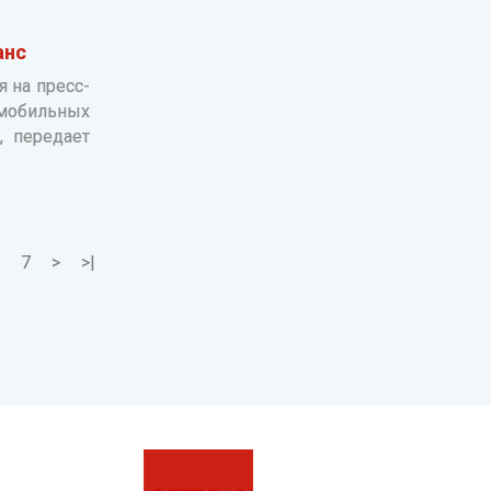
анс
 на пресс-
омобильных
, передает
7
>
>|