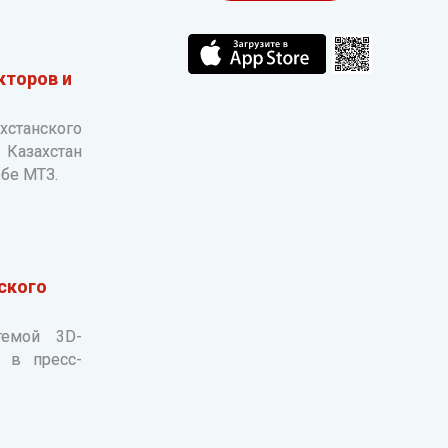
кторов и
хстанского
 Казахстан
бе МТЗ.
ского
темой 3D-
А в пресс-