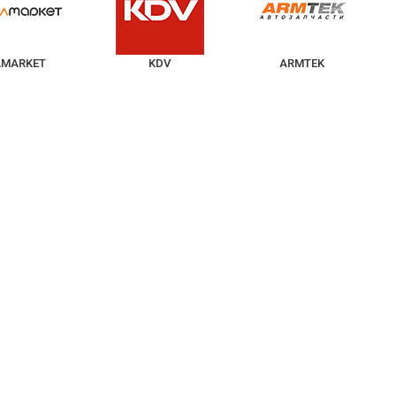
LMARKET
KDV
ARMTEK