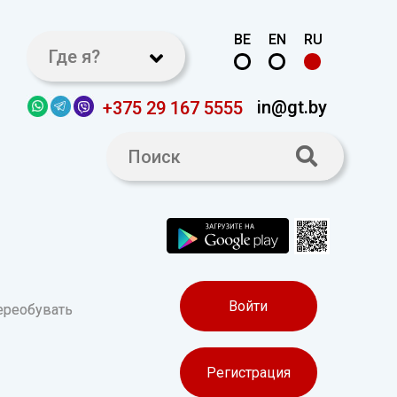
BE
EN
RU
Где я?
in@gt.by
+375 29 167 5555
Войти
ереобувать
Регистрация