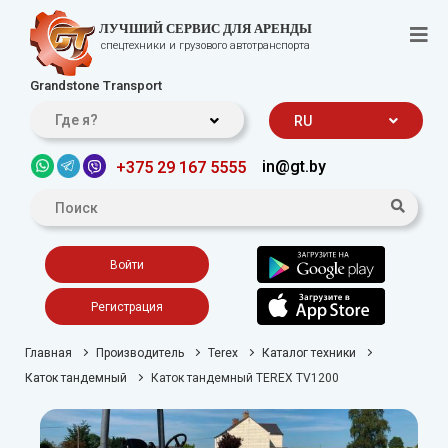
ЛУЧШИЙ СЕРВИС ДЛЯ АРЕНДЫ
спецтехники и грузового автотранспорта
Grandstone Transport
Где я?
RU
in@gt.by
+375 29 167 5555
Войти
Регистрация
Главная
Производитель
Terex
Каталог техники
Каток тандемный
Каток тандемный TEREX TV1200